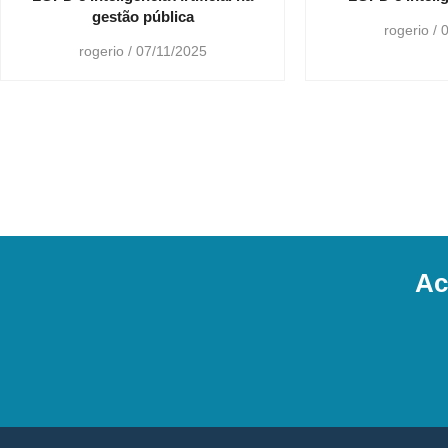
gestão pública
rogerio
0
rogerio
07/11/2025
Ac