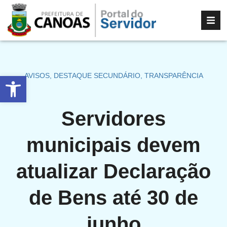
Abrir a barra de ferramentas
AVISOS
,
DESTAQUE SECUNDÁRIO
,
TRANSPARÊNCIA
Servidores
municipais devem
atualizar Declaração
de Bens até 30 de
junho