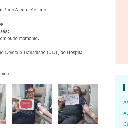
m Porto Alegre. Ao todo:
ea;
ssea;
o em outro momento.
 de Coleta e Transfusão (UCT) do Hospital
ínica.
As
Av
Cu