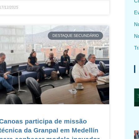
Cu
17/12/2025
Ev
No
No
DESTAQUE SECUNDÁRIO
Tr
Canoas participa de missão
técnica da Granpal em Medellín