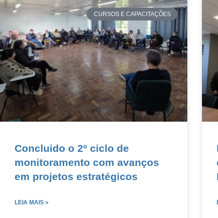
CURSOS E CAPACITAÇÕES
Concluido o 2º ciclo de
monitoramento com avanços
em projetos estratégicos
LEIA MAIS »