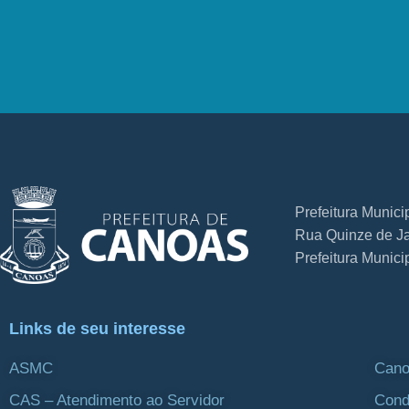
Prefeitura Munic
Rua Quinze de Ja
Prefeitura Munic
Links de seu interesse
ASMC
Cano
CAS – Atendimento ao Servidor
Cond