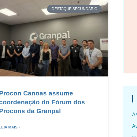
DESTAQUE SECUNDÁRIO
Procon Canoas assume
coordenação do Fórum dos
Procons da Granpal
As
Av
LEIA MAIS »