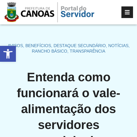
Abrir a barra de ferramentas
AVISOS
,
BENEFÍCIOS
,
DESTAQUE SECUNDÁRIO
,
NOTÍCIAS
,
RANCHO BÁSICO
,
TRANSPARÊNCIA
Entenda como
funcionará o vale-
alimentação dos
servidores