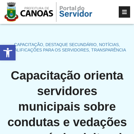
Abrir a barra de ferramentas
CAPACITAÇÃO
,
DESTAQUE SECUNDÁRIO
,
NOTÍCIAS
,
QUALIFICAÇÕES PARA OS SERVIDORES
,
TRANSPARÊNCIA
Capacitação orienta
servidores
municipais sobre
condutas e vedações