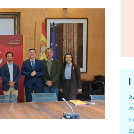
As
Av
Cu
Ev