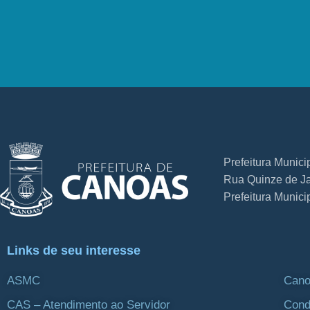
Prefeitura Munic
Rua Quinze de Ja
Prefeitura Munic
Links de seu interesse
ASMC
Cano
CAS – Atendimento ao Servidor
Cond