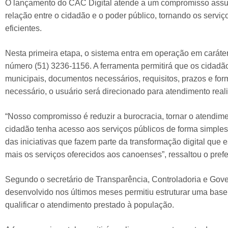
O lançamento do CAC Digital atende a um compromisso assum
relação entre o cidadão e o poder público, tornando os serviç
eficientes.
Nesta primeira etapa, o sistema entra em operação em carát
número (51) 3236-1156. A ferramenta permitirá que os cidadã
municipais, documentos necessários, requisitos, prazos e fo
necessário, o usuário será direcionado para atendimento real
“Nosso compromisso é reduzir a burocracia, tornar o atendimen
cidadão tenha acesso aos serviços públicos de forma simple
das iniciativas que fazem parte da transformação digital que
mais os serviços oferecidos aos canoenses”, ressaltou o pref
Segundo o secretário de Transparência, Controladoria e Gover
desenvolvido nos últimos meses permitiu estruturar uma base 
qualificar o atendimento prestado à população.