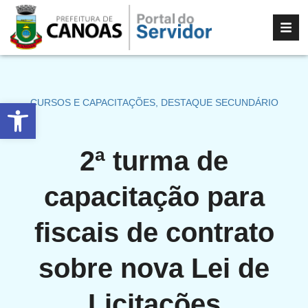
Abrir a barra de ferramentas
CURSOS E CAPACITAÇÕES
,
DESTAQUE SECUNDÁRIO
2ª turma de
capacitação para
fiscais de contrato
sobre nova Lei de
Licitações