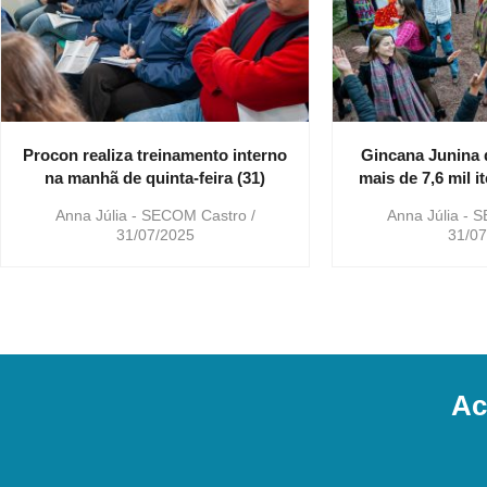
Procon realiza treinamento interno
Gincana Junina 
na manhã de quinta-feira (31)
mais de 7,6 mil i
Anna Júlia - SECOM Castro
Anna Júlia -
31/07/2025
31/07
Ac